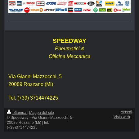
SPEEDWAY
Pneumatici &
Officina Meccanica
Via Gianni Mazzocchi, 5
20089 Rozzano (Mi)
Tel. (+39) 3714474225
Accedi
Stampa
|
Mappa del sito
-
Vista web
-
© Speedway - Via Gianni Mazzocchi, 5 -
20089 Rozzano (Mi) | tel.
(+39)3714474225