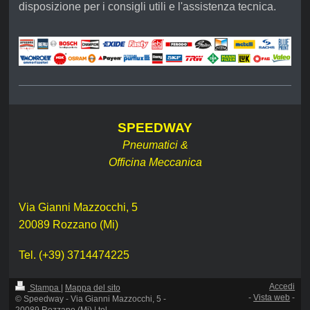
disposizione per i consigli utili e l'assistenza tecnica.
SPEEDWAY
Pneumatici &
Officina Meccanica
Via Gianni Mazzocchi, 5
20089 Rozzano (Mi)
Tel. (+39) 3714474225
Accedi
Stampa
|
Mappa del sito
-
Vista web
-
© Speedway - Via Gianni Mazzocchi, 5 -