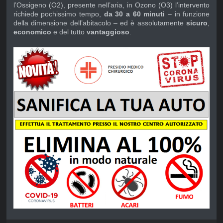
l’Ossigeno (O2), presente nell’aria, in Ozono (O3) l’intervento
richiede pochissimo tempo,
da 30 a 60 minuti
– in funzione
della dimensione dell’abitacolo – ed è assolutamente
sicuro
,
economico
e del tutto
vantaggioso
.