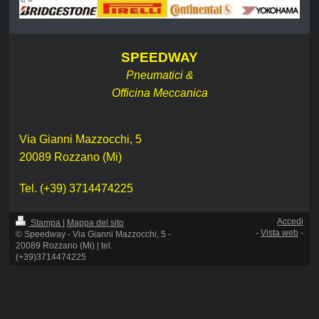
SPEEDWAY
Pneumatici &
Officina Meccanica
Via Gianni Mazzocchi, 5
20089 Rozzano (Mi)
Tel. (+39) 3714474225
Accedi
Stampa
|
Mappa del sito
-
Vista web
-
© Speedway - Via Gianni Mazzocchi, 5 -
20089 Rozzano (Mi) | tel.
(+39)3714474225